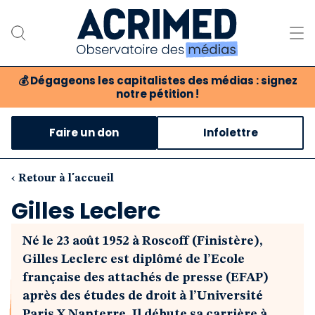
💰
Dégageons les capitalistes des médias : signez
notre pétition !
Notre association
Faire un don
Infolettre
Notre critique des médias
Nos propositions
‹ Retour à l'accueil
Gilles Leclerc
Notre revue
Né le 23 août 1952 à Roscoff (Finistère),
Boutique
Gilles Leclerc est diplômé de l’Ecole
française des attachés de presse (EFAP)
après des études de droit à l’Université
Paris X Nanterre. Il débute sa carrière à