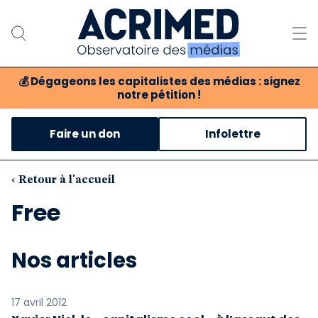
💰
Dégageons les capitalistes des médias : signez
notre pétition !
Notre association
Faire un don
Infolettre
Notre critique des médias
Nos propositions
‹ Retour à l'accueil
Free
Notre revue
Boutique
Nos articles
17 avril 2012