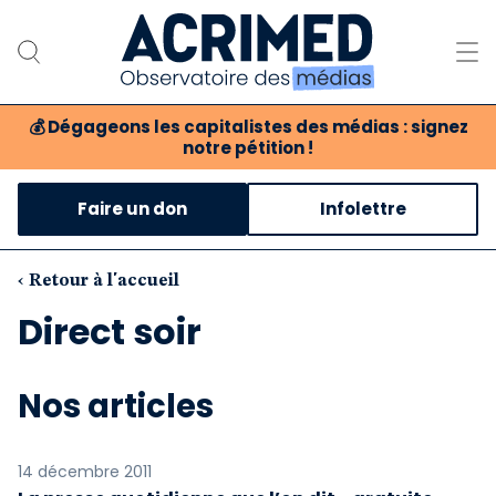
💰
Dégageons les capitalistes des médias : signez
notre pétition !
Notre association
Faire un don
Infolettre
Notre critique des médias
Nos propositions
‹ Retour à l'accueil
Direct soir
Notre revue
Boutique
Nos articles
14 décembre 2011