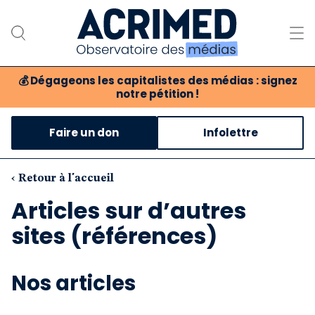
💰
Dégageons les capitalistes des médias : signez
notre pétition !
Notre association
Faire un don
Infolettre
Notre critique des médias
Nos propositions
‹ Retour à l'accueil
Articles sur d’autres
Notre revue
sites (références)
Boutique
Nos articles