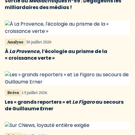
Sortie du
Médiacritiques
n°59 : Dégageons les
milliardaires des médias !
Analyse
30 juillet 2026
À
La Provence
, l’écologie au prisme de la
« croissance verte »
Brève
15 juillet 2026
Les « grands reporters » et
Le Figaro
au secours
de Guillaume Erner