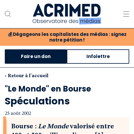
💰
Dégageons les capitalistes des médias : signez
notre pétition !
Notre association
Faire un don
Infolettre
Notre critique des médias
Nos propositions
‹ Retour à l'accueil
"Le Monde" en Bourse
Notre revue
Spéculations
Boutique
25 août 2002
Bourse :
Le Monde
valorisé entre