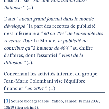
baserait pas
" sur une valorisation aussi
flatteuse ".
(...)
Dans
" aucun grand journal dans le monde
développé "
la part des recettes de publicité
n’est inférieure à
" 60 ou 70%" de l’ensemble des
revenus. Pour
Le Monde
, la publicité ne
contribue qu’"à hauteur de 40% "
au chiffre
d’affaires, dont l’essentiel
" vient de la
diffusion "
(..).
Concernant les activités internet du groupe,
Jean-Marie Colombani vise l’équilibre
financier
" en 2004 ".
(...)
[
1
]
Source biodégradable : Yahoo, samedi 18 mai 2002,
10h19 (lien périmé).