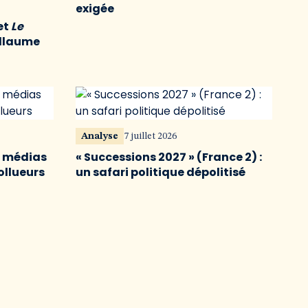
exigée
et
Le
illaume
Analyse
7 juillet 2026
s médias
« Successions 2027 » (France 2) :
ollueurs
un safari politique dépolitisé