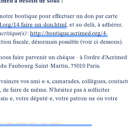
imed a besoin de sous !
 notre boutique pour effectuer un don par carte
d.org/14-faire-un-don.html
, et au-delà, à adhérer,
critique(s)
:
http://boutique.acrimed.org/4-
tion fiscale, désormais possible (voir ci-dessous).
nous faire parvenir un chèque - à l’ordre d’Acrimed
 du Faubourg-Saint-Martin, 75010 Paris.
aincre vos ami-e-s, camarades, collègues, contact
 de faire de même. N’hésitez pas à solliciter
isin-e, votre député-e, votre patron-ne ou votre