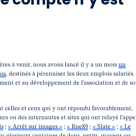
ières à venir, nous avons lancé il y a un mois
un
ros
, destinés à pérenniser les deux emplois salariés
ment et au développement de l’association et de s
celles et ceux qui y ont répondu favorablement,
urs ou des internautes et sites qui ont relayé l’appe
is
;
« Arrêt sur images »
;
« Rue89
;
« Slate »
;
« Le