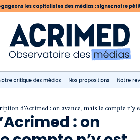
gageons les capitalistes des médias : signez notre pétit
Notre critique des médias
Nos propositions
Notre re
ription d’Acrimed : on avance, mais le compte n’y es
’Acrimed : on
le compte n’y est