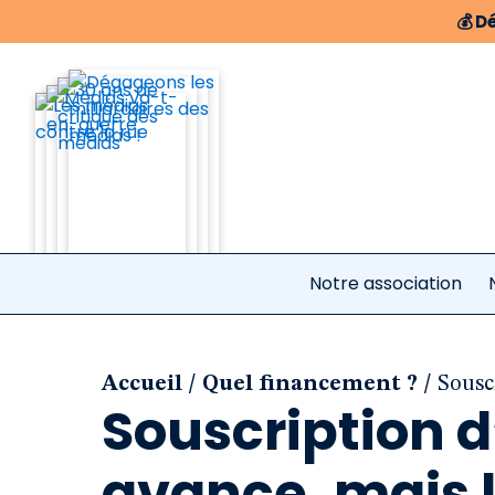
💰
Dé
Notre association
/
/
Accueil
Quel financement ?
Sousc
Souscription d
avance, mais 