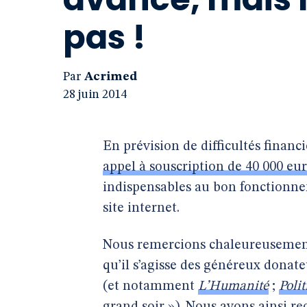
pas !
Par
Acrimed
28 juin 2014
En prévision de difficultés financ
appel à souscription de 40 000 eu
indispensables au bon fonctionne
site internet.
Nous remercions chaleureusement 
qu’il s’agisse des généreux donate
(et notamment
L’Humanité
;
Polit