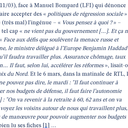
(11/03), face à Manuel Bompard (LFI) qui dénonce
faire accepter des «
politiques de régression sociale
»
e (très mal) l’ingénue – «
Vous pensez à quoi ?
» –
 tel cap «
ne vient pas du gouvernement […]. Et ça 
 «
Face aux défis que soulèvent la menace russe et
ine, le ministre délégué à l’Europe Benjamin Haddad
’il faudra travailler plus. Assurance chômage, taux
n… Il faut, selon lui, accélérer les réformes
», lisait-
oix du Nord
. Et le 6 mars, dans la matinale de RTL, 
e pouvez pas dire, le mardi : "Il faut continuer à
er nos budgets de défense, il faut faire l’autonomie
 : "On va revenir à la retraite à 60, 62 ans et on va
oyez les voisins autour de nous qui travaillent plus,
es de manœuvre pour pouvoir augmenter nos budgets
ien lu ses fiches
[
1
]
…