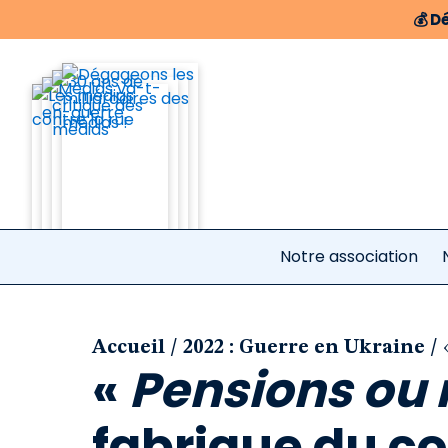
💰
Dé
Notre association
/
/
Accueil
2022 : Guerre en Ukraine
«
Pensions ou 
fabrique du c