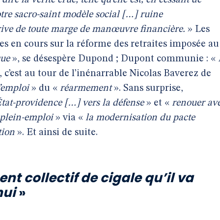
«
dire la vérité crue, telle qu’elle est, en cessant de
otre sacro-saint modèle social […] ruine
prive de toute marge de manœuvre financière.
» Les
es en cours sur la réforme des retraites imposée au
que
», se désespère Dupond ; Dupont communie : «
, c’est au tour de l’inénarrable Nicolas Baverez de
’emploi
» du «
réarmement
». Sans surprise,
État-providence […] vers la défense
» et «
renouer av
e plein-emploi
» via «
la modernisation du pacte
tion
». Et ainsi de suite.
t collectif de cigale qu’il va
hui
»