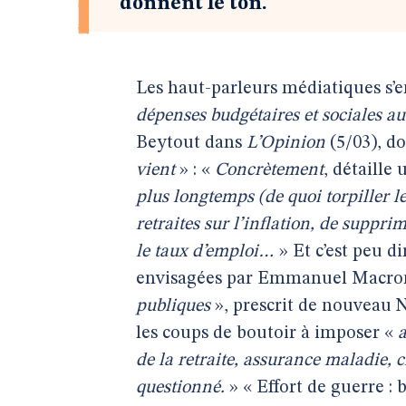
donnent le ton.
Les haut-parleurs médiatiques s’
dépenses budgétaires et sociales au 
Beytout dans
L’Opinion
(5/03), d
vient
» : «
Concrètement
, détaille
plus longtemps (de quoi torpiller le
retraites sur l’inflation, de suppri
le taux d’emploi…
» Et c’est peu d
envisagées par Emmanuel Macro
publiques
», prescrit de nouveau Ni
les coups de boutoir à imposer «
a
de la retraite, assurance maladie, 
questionné.
» « Effort de guerre : b