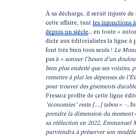
À sa décharge, il serait injuste d
cette affaire, tant
les injonctions à
depuis un siècle
... en toute « au
dicte aux éditorialistes la ligne à 
font très bien tous seuls !
Le Mon
pas à «
sonner l’heure d’un doulou
bien plus endetté que ses voisins, pl
remettre à plat les dépenses de l’Éta
pour trouver des gisements durabl
Fressoz profite de cette ligne édit
"économies" reste […] tabou
» –, f
prendre la dimension du moment
»
sa réélection en 2022, Emmanuel Ma
parviendra à préserver son modèle 