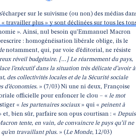
e s’écharper sur le suivisme (ou non) des médias dan
 « travailler plus » y sont déclinées sur tous les ton
tonomie ». Ainsi, nul besoin qu’Emmanuel Macron
prescrire : homogénéisation libérale oblige, ils le
de
notamment, qui, par voie d’éditorial, ne résiste
reux réveil budgétaire. […] Le réarmement du pays,
ace l’exécutif dans la situation très délicate d’avoir à
t, des collectivités locales et de la Sécurité sociale
es d’économies.
» (7/03) Ni une ni deux, Françoise
oriale officielle pour enfoncer le clou – «
le mot
ustiger «
les partenaires sociaux
» qui «
peinent à
 et, bien sûr, parfaire son opus courtisan : «
Depuis
cron tente, en vain, de convaincre le pays qu’il ne
qu’en travaillant plus.
» (
Le Monde
, 12/03)