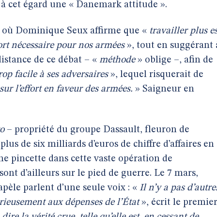
 à cet égard une « Danemark attitude ».
, où Dominique Seux affirme que «
travailler plus e
fort nécessaire pour nos armées
», tout en suggérant 
istance de ce débat – «
méthode
» oblige –, afin de
rop facile à ses adversaires
», lequel risquerait de
ur l’effort en faveur des armées.
» Saigneur en
o
– propriété du groupe Dassault, fleuron de
lus de six milliards d’euros de chiffre d’affaires en
ne pincette dans cette vaste opération de
ont d’ailleurs sur le pied de guerre. Le 7 mars,
èle parlent d’une seule voix : «
Il n’y a pas d’autre
érieusement aux dépenses de l’État
», écrit le premier