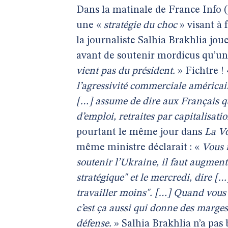
Dans la matinale de France Info 
une «
stratégie du choc
» visant à 
la journaliste Salhia Brakhlia jou
avant de soutenir mordicus qu’un
vient pas du président.
» Fichtre !
l’agressivité commerciale américa
[…] assume de dire aux Français qu
d’emploi, retraites par capitalisatio
pourtant le même jour dans
La V
même ministre déclarait : «
Vous n
soutenir l’Ukraine, il faut augment
stratégique" et le mercredi, dire […]
travailler moins". […] Quand vous v
c’est ça aussi qui donne des marg
défense.
» Salhia Brakhlia n’a pas b