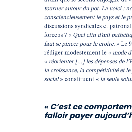
avant que le second enjoigne de 
tourner autour du pot. La voici : n
consciencieusement le pays et le 
discussions syndicales et patronal
forceps ? «
Quel clin d’œil pathéti
faut se pincer pour le croire.
» Le 9
rédiger modestement le «
mode d
«
réorienter […] les dépenses de l’
la croissance, la compétitivité et l
social
» constituent «
la seule solu
«
C’est ce comportemen
falloir payer aujourd’