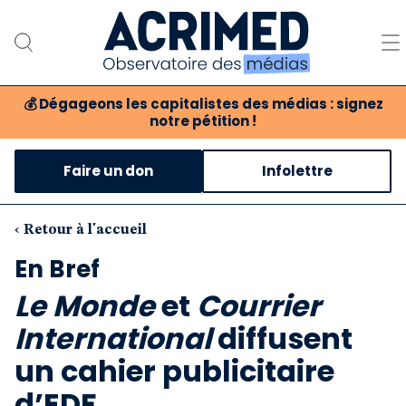
💰
Dégageons les capitalistes des médias : signez
notre pétition !
Notre association
Faire un don
Infolettre
Notre critique des médias
Nos propositions
‹ Retour à l'accueil
En Bref
Notre revue
Le Monde
et
Courrier
Boutique
International
diffusent
un cahier publicitaire
d’EDF