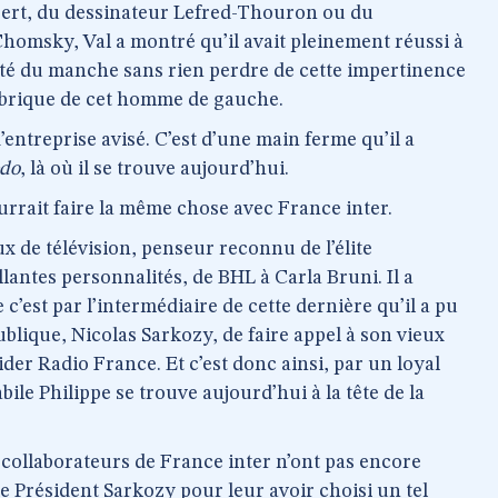
bert, du dessinateur Lefred-Thouron ou du
omsky, Val a montré qu’il avait pleinement réussi à
té du manche sans rien perdre de cette impertinence
fabrique de cet homme de gauche.
’entreprise avisé. C’est d’une main ferme qu’il a
bdo
, là où il se trouve aujourd’hui.
ourrait faire la même chose avec France inter.
x de télévision, penseur reconnu de l’élite
illantes personnalités, de BHL à Carla Bruni. Il a
c’est par l’intermédiaire de cette dernière qu’il a pu
blique, Nicolas Sarkozy, de faire appel à son vieux
er Radio France. Et c’est donc ainsi, par un loyal
ile Philippe se trouve aujourd’hui à la tête de la
collaborateurs de France inter n’ont pas encore
e Président Sarkozy pour leur avoir choisi un tel