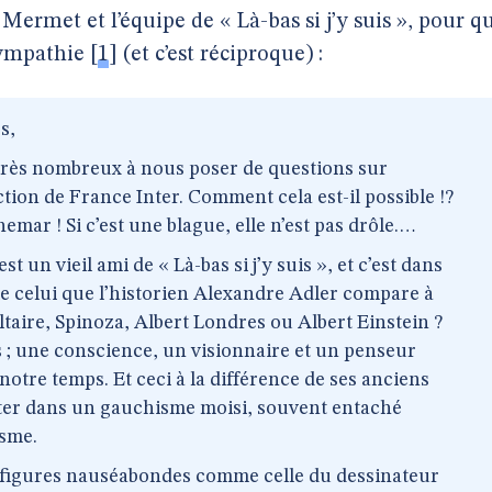
ermet et l’équipe de « Là-bas si j’y suis », pour q
sympathie
[
1
]
(et c’est réciproque) :
s,
très nombreux à nous poser de questions sur
ection de France Inter. Comment cela est-il possible !?
emar ! Si c’est une blague, elle n’est pas drôle.…
t un vieil ami de « Là-bas si j’y suis », et c’est dans
lle celui que l’historien Alexandre Adler compare à
ltaire, Spinoza, Albert Londres ou Albert Einstein ?
ois ; une conscience, un visionnaire et un penseur
notre temps. Et ceci à la différence de ses anciens
ter dans un gauchisme moisi, souvent entaché
isme.
figures nauséabondes comme celle du dessinateur