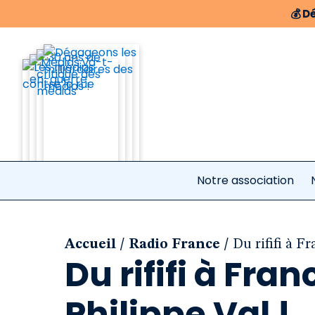
💰
Dé
Notre association
/
/
Accueil
Radio France
Du rififi à Fr
Du rififi à Franc
Philippe Val !