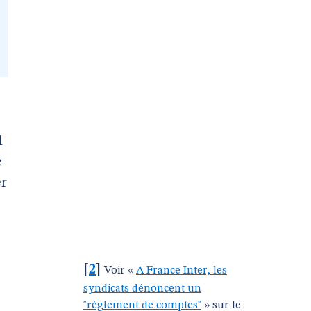
l
e
er
[
2
]
Voir «
A France Inter, les
syndicats dénoncent un
"règlement de comptes"
» sur le