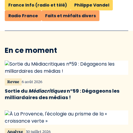
France Info (radio et télé)
Philippe Vandel
Radio France
Faits et méfaits divers
En ce moment
Revue
6 août 2026
Sortie du
Médiacritiques
n°59 : Dégageons les
milliardaires des médias !
Analyse
30 juillet 2026