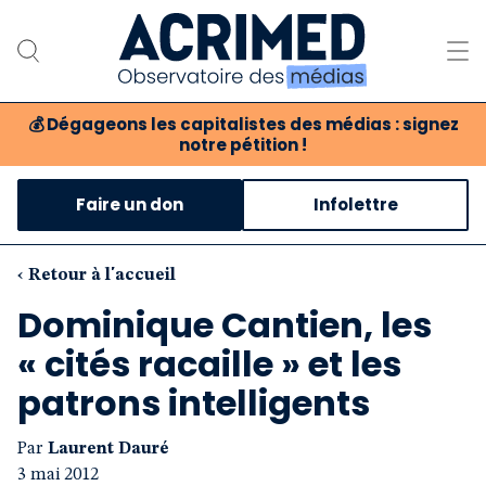
💰
Dégageons les capitalistes des médias : signez
notre pétition !
Notre association
Faire un don
Infolettre
Notre critique des médias
Nos propositions
‹ Retour à l'accueil
Dominique Cantien, les
Notre revue
« cités racaille » et les
Boutique
patrons intelligents
Par
Laurent Dauré
3 mai 2012