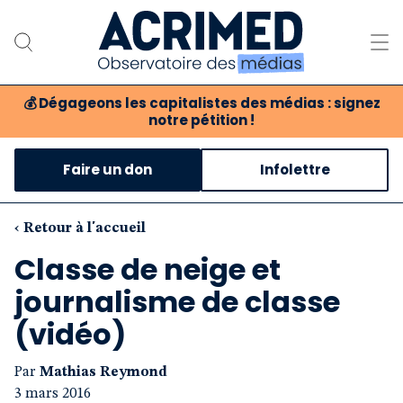
💰
Dégageons les capitalistes des médias : signez
notre pétition !
Notre association
Faire un don
Infolettre
Notre critique des médias
Nos propositions
‹ Retour à l'accueil
Classe de neige et
Notre revue
journalisme de classe
Boutique
(vidéo)
Par
Mathias Reymond
3 mars 2016