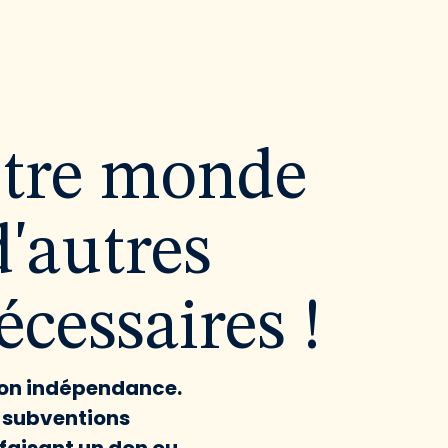
utre monde
d'autres
cessaires !
 son indépendance.
x subventions
faisant un don ou