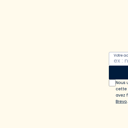
Votre a
Nous u
cette
avez 
Brevo
.