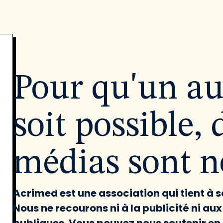
Pour qu'un a
soit possible, 
médias sont né
Acrimed est une association qui tient à
Nous ne recourons ni à la publicité ni au
publiques. Vous pouvez nous soutenir en 