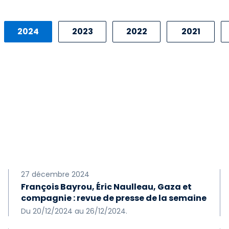
2024
2023
2022
2021
2014
2013
2012
2011
2004
2003
2002
2001
27 décembre 2024
François Bayrou, Éric Naulleau, Gaza et
compagnie : revue de presse de la semaine
Du 20/12/2024 au 26/12/2024.