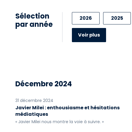
Sélection
2026
2025
par année
2016
2015
Voir plus
2006
2005
Décembre 2024
31 décembre 2024
Javier Milei : enthousiasme et hésitations
médiatiques
« Javier Milei nous montre la voie à suivre. »