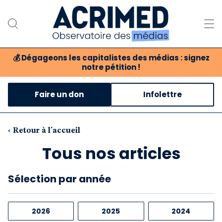
💰
Dégageons les capitalistes des médias : signez
notre pétition !
Notre association
Faire un don
Infolettre
Notre critique des médias
Nos propositions
‹ Retour à l'accueil
Tous nos articles
Notre revue
Boutique
Sélection
par année
2026
2025
2024