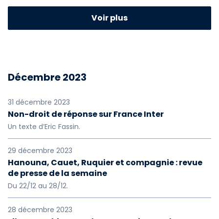
2023
2022
2021
Voir plus
2020
2019
2018
2017
2016
2015
Décembre 2023
2014
2013
2012
2011
2010
2009
31 décembre 2023
Non-droit de réponse sur France Inter
2008
2007
2006
Un texte d’Eric Fassin.
2005
2004
2003
29 décembre 2023
Hanouna, Cauet, Ruquier et compagnie : revue
2002
2001
2000
de presse de la semaine
Du 22/12 au 28/12.
1999
1997
1996
28 décembre 2023