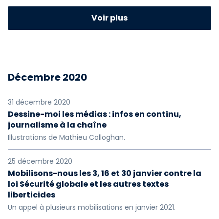
2023
2022
2021
Voir plus
2020
2019
2018
2017
2016
2015
Décembre 2020
2014
2013
2012
2011
2010
2009
31 décembre 2020
Dessine-moi les médias : infos en continu,
journalisme à la chaîne
2008
2007
2006
Illustrations de Mathieu Colloghan.
2005
2004
2003
25 décembre 2020
2002
2001
2000
Mobilisons-nous les 3, 16 et 30 janvier contre la
loi Sécurité globale et les autres textes
1999
1997
1996
liberticides
Un appel à plusieurs mobilisations en janvier 2021.