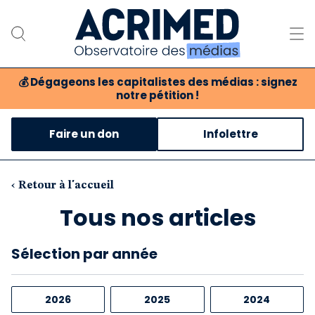
💰
Dégageons les capitalistes des médias : signez
notre pétition !
Notre association
Faire un don
Infolettre
Notre critique des médias
Nos propositions
‹ Retour à l'accueil
Tous nos articles
Notre revue
Boutique
Sélection
par année
2026
2025
2024