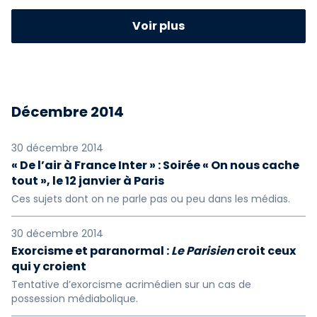
2023
2022
2021
Voir plus
2020
2019
2018
2017
2016
2015
Décembre 2014
2014
2013
2012
2011
2010
2009
30 décembre 2014
« De l’air à France Inter » : Soirée « On nous cache
tout », le 12 janvier à Paris
2008
2007
2006
Ces sujets dont on ne parle pas ou peu dans les médias.
2005
2004
2003
30 décembre 2014
2002
2001
2000
Exorcisme et paranormal :
Le Parisien
croit ceux
qui y croient
1999
1997
1996
Tentative d’exorcisme acrimédien sur un cas de
possession médiabolique.