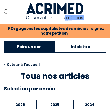
💰
Dégageons les capitalistes des médias : signez
notre pétition !
Notre association
Faire un don
Infolettre
Notre critique des médias
Nos propositions
‹ Retour à l'accueil
Tous nos articles
Notre revue
Boutique
Sélection
par année
2026
2025
2024