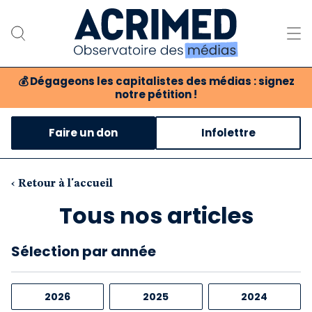
💰
Dégageons les capitalistes des médias : signez
notre pétition !
Notre association
Faire un don
Infolettre
Notre critique des médias
Nos propositions
‹ Retour à l'accueil
Tous nos articles
Notre revue
Boutique
Sélection
par année
2026
2025
2024