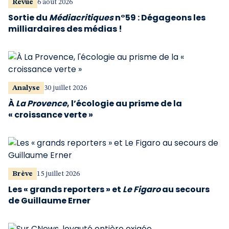
Revue
6 août 2026
Sortie du
Médiacritiques
n°59 : Dégageons les
milliardaires des médias !
Analyse
30 juillet 2026
À
La Provence
, l’écologie au prisme de la
« croissance verte »
Brève
15 juillet 2026
Les « grands reporters » et
Le Figaro
au secours
de Guillaume Erner