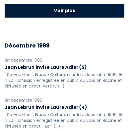
2023
2022
2021
Voir plus
2020
2019
2018
2017
2016
2015
Décembre 1999
2014
2013
2012
2011
2010
2009
1er décembre 1999
Jean Lebrun invite Laure Adler (5)
2008
2007
2006
" Pot-au-feu ", France Culture, mardi 14 décembre 1999, 18
h 20 - Emission enregistrée en public au Bouillon Racine et
diffusée en direct. Acte IV (…)
2005
2004
2003
2002
2001
2000
1er décembre 1999
Jean Lebrun invite Laure Adler (4)
1999
1997
1996
" Pot-au-feu ", France Culture, mardi 14 décembre 1999, 18
h 20 - Emission enregistrée en public au Bouillon Racine et
diffusée en direct - Le « (…)