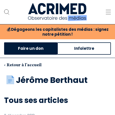
💰
Dégageons les capitalistes des médias : signez
notre pétition !
Notre association
Faire un don
Infolettre
Notre critique des médias
Nos propositions
‹ Retour à l'accueil
Notre revue
Jérôme Berthaut
Boutique
Tous ses articles