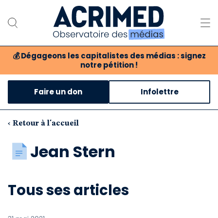
💰
Dégageons les capitalistes des médias : signez
notre pétition !
Notre association
Faire un don
Infolettre
Notre critique des médias
Nos propositions
‹ Retour à l'accueil
Notre revue
Jean Stern
Boutique
Tous ses articles