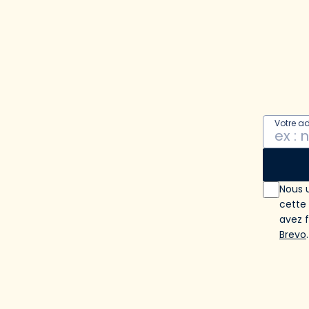
Votre a
Nous u
cette
avez 
Brevo
.