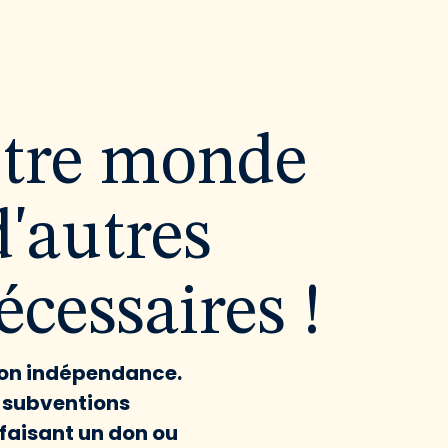
utre monde
d'autres
cessaires !
 son indépendance.
x subventions
faisant un don ou