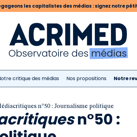
gageons les capitalistes des médias : signez notre pétit
otre critique des médias
Nos propositions
Notre re
édiacritiques n°50 : Journalisme politique
acritiques
n°50 :
olitique