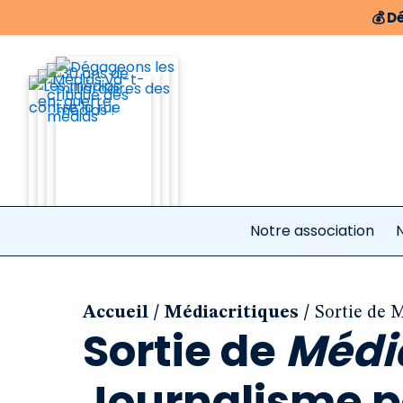
💰
Dé
Notre association
N
/
/
Accueil
Médiacritiques
Sortie de M
Sortie de
Médi
Journalisme p