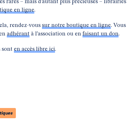
 rares – mais d’autant plus précieuses – librairies
tique en ligne
.
cela, rendez-vous
sur notre boutique en ligne
. Vous
 en
adhérant
à l’association ou en
faisant un don
.
s sont
en accès libre ici
.
tiques