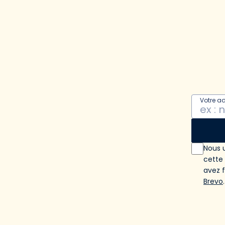
Votre a
Nous u
cette
avez 
Brevo
.