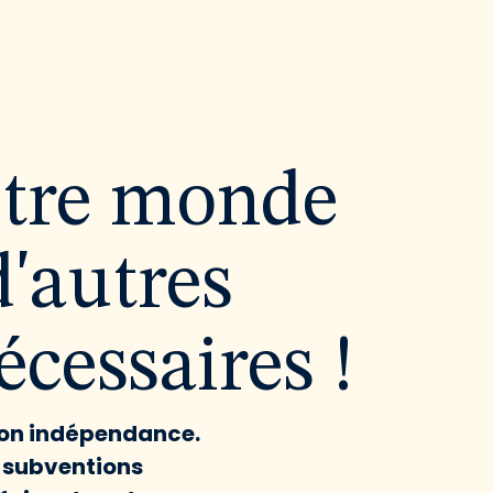
utre monde
d'autres
cessaires !
 son indépendance.
x subventions