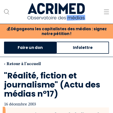
💰
Dégageons les capitalistes des médias : signez
notre pétition !
Notre association
Faire un don
Infolettre
Notre critique des médias
Nos propositions
‹ Retour à l'accueil
"Réalité, fiction et
Notre revue
journalisme" (Actu des
Boutique
médias n°17)
16 décembre 2003