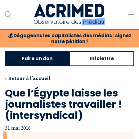
💰
Dégageons les capitalistes des médias : signez
notre pétition !
Notre association
Faire un don
Infolettre
Notre critique des médias
Nos propositions
‹ Retour à l'accueil
Que l’Égypte laisse les
Notre revue
journalistes travailler !
Boutique
(intersyndical)
31 mai 2016