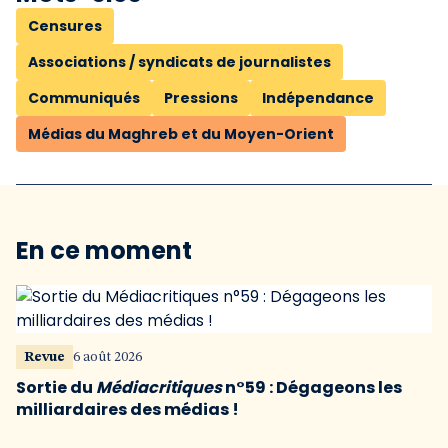
Censures
Associations / syndicats de journalistes
Communiqués
Pressions
Indépendance
Médias du Maghreb et du Moyen-Orient
En ce moment
Revue
6 août 2026
Sortie du
Médiacritiques
n°59 : Dégageons les
milliardaires des médias !