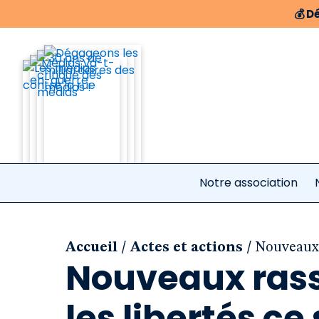
💰
Dé
Notre association
/
/
Accueil
Actes et actions
Nouveaux 
Nouveaux ras
les libertés c