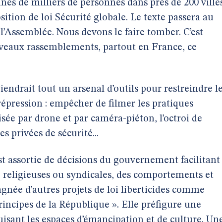
es de milliers de personnes dans près de 200 ville
sition de loi Sécurité globale. Le texte passera au
l’Assemblée. Nous devons le faire tomber. C’est
veaux rassemblements, partout en France, ce
iendrait tout un arsenal d’outils pour restreindre l
 répression : empêcher de filmer les pratiques
isée par drone et par caméra-piéton, l’octroi de
 privées de sécurité...
 est assortie de décisions du gouvernement facilitant
s, religieuses ou syndicales, des comportements et
agnée d’autres projets de loi liberticides comme
principes de la République ». Elle préfigure une
truisant les espaces d’émancipation et de culture. Un