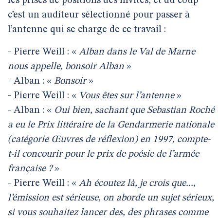
les prises de positions des invités, et du coup
c’est un auditeur sélectionné pour passer à
l’antenne qui se charge de ce travail :
- Pierre Weill : «
Alban dans le Val de Marne
nous appelle, bonsoir Alban
»
- Alban : «
Bonsoir
»
- Pierre Weill : «
Vous êtes sur l’antenne
»
- Alban : «
Oui bien, sachant que Sebastian Roché
a eu le Prix littéraire de la Gendarmerie nationale
(catégorie Œuvres de réflexion) en 1997, compte-
t-il concourir pour le prix de poésie de l’armée
française ?
»
- Pierre Weill : «
Ah écoutez là, je crois que...,
l’émission est sérieuse, on aborde un sujet sérieux,
si vous souhaitez lancer des, des phrases comme