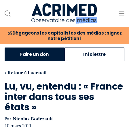
💰
Dégageons les capitalistes des médias : signez
notre pétition !
Notre association
Faire un don
Infolettre
Notre critique des médias
Nos propositions
‹ Retour à l'accueil
Lu, vu, entendu : « France
Notre revue
inter dans tous ses
Boutique
états »
Par
Nicolas Boderault
10 mars 2011