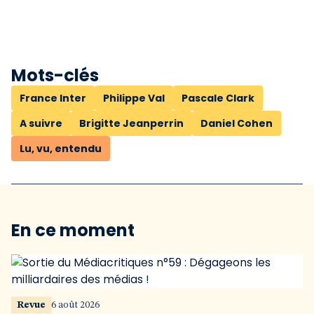
Mots-clés
France Inter
Philippe Val
Pascale Clark
A suivre
Brigitte Jeanperrin
Daniel Cohen
Lu, vu, entendu
En ce moment
Revue
6 août 2026