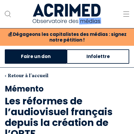
💰
Dégageons les capitalistes des médias : signez
notre pétition !
Notre association
Faire un don
Infolettre
Notre critique des médias
Nos propositions
‹ Retour à l'accueil
Mémento
Notre revue
Les réformes de
Boutique
l’audiovisuel français
depuis la création de
l’ORTF