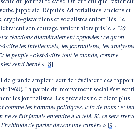
sente du journal télévisé. On eût cru que l’extérieu
rbe juppéiste. Députés, éditorialistes, anciens et
 crypto-giscardiens et socialistes entortillés : le
ébraient son courage avaient alors pris le «
"20
deux réactions diamétralement opposées : ce qu’on
-à-dire les intellectuels, les journalistes, les analystes
 Et le peuple - c’est-à-dire tout le monde, comme
s’est senti berné
»
[
8
]
.
al de grande ampleur sert de révélateur des rapport
voir 1968). La parole du mouvement social s’est sent
nt les journalistes. Les grévistes ne croient plus
sont comme les hommes politiques, loin de nous ; et leu
n ne se fait jamais entendre à la télé. Si, ce sera trent
s l’habitude de parler devant une caméra
»
[
9
]
.