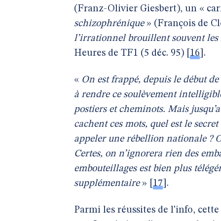
(Franz-Olivier Giesbert), un « c
schizophrénique
» (François de Cl
l’irrationnel brouillent souvent les 
Heures de TF1 (5 déc. 95)
[
16
]
.
«
On est frappé, depuis le début de
à rendre ce soulèvement intelligibl
postiers et cheminots. Mais jusqu’
cachent ces mots, quel est le secret
appeler une rébellion nationale ? O
Certes, on n’ignorera rien des emba
embouteillages est bien plus télég
supplémentaire
»
[
17
]
.
Parmi les réussites de l’info, cet