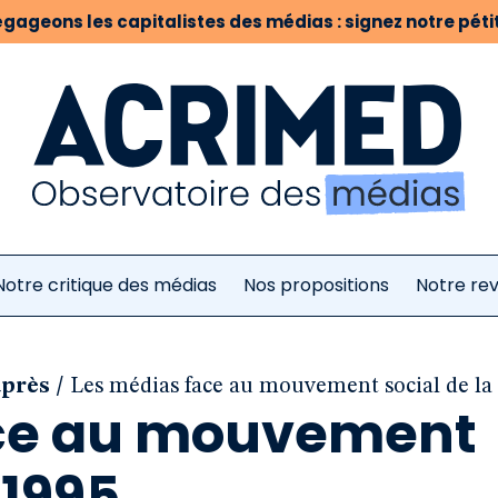
gageons les capitalistes des médias : signez notre pétit
Notre critique des médias
Nos propositions
Notre re
/
après
Les médias face au mouvement social de la 
ace au mouvement
 1995