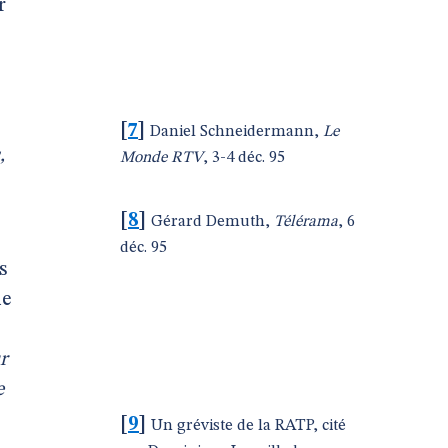
r
[
7
]
Daniel Schneidermann,
Le
,
Monde RTV
, 3-4 déc. 95
[
8
]
Gérard Demuth,
Télérama
, 6
déc. 95
s
ie
r
e
[
9
]
Un gréviste de la RATP, cité