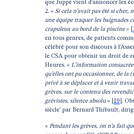
que Juppé vient d’annoncer les é
2. «
Si cela n’avait pas été si cher,
une équipe traquer les baignades cla
crapuleux au bord de la piscine
»
[
en tous genres, de patients com
célébré pour son discours à l’Asse
le CSA pour obtenir un droit de 
Heures. «
L’information consacrée 
qu’elles ont pu occasionner, de la (
privé à se déplacer et à venir trava
grèves, sur le contenu des revendic
grévistes, silence absolu
»
[
19
]
. Ob
siècle’ par Bernard Thibault, dir
«
Pendant les grèves, on n’a fait q