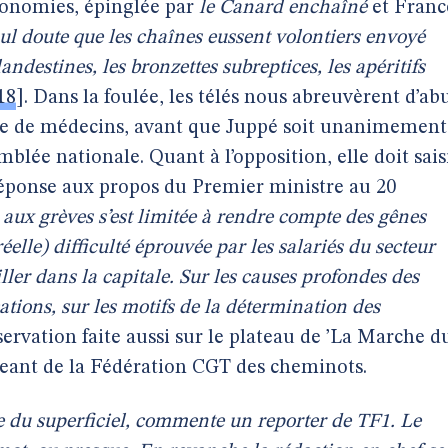
conomies, épinglée par
le Canard enchaîné
et Franc
 nul doute que les chaînes eussent volontiers envoyé
ndestines, les bronzettes subreptices, les apéritifs
18
]
. Dans la foulée, les télés nous abreuvèrent d’ab
me de médecins, avant que Juppé soit unanimement
mblée nationale. Quant à l’opposition, elle doit sais
réponse aux propos du Premier ministre au 20
aux grèves s’est limitée à rendre compte des gênes
réelle) difficulté éprouvée par les salariés du secteur
iller dans la capitale. Sur les causes profondes des
ations, sur les motifs de la détermination des
servation faite aussi sur le plateau de ’La Marche d
igeant de la Fédération CGT des cheminots.
ue du superficiel, commente un reporter de TF1. Le