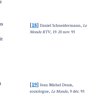
e
us
[
18
]
Daniel Schneidermann,
Le
Monde RTV
, 19-20 nov. 95
ir
u
[
19
]
Jean-Michel Denis,
sociologue,
Le Monde
, 9 déc. 95