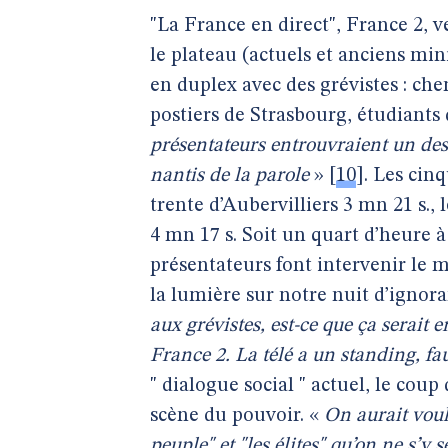
"La France en direct", France 2, v
le plateau (actuels et anciens mini
en duplex avec des grévistes : c
postiers de Strasbourg, étudiants
présentateurs entrouvraient un des 
nantis de la parole
»
[
10
]
. Les cin
trente d’Aubervilliers 3 mn 21 s.,
4 mn 17 s. Soit un quart d’heure 
présentateurs font intervenir le
la lumière sur notre nuit d’ignor
aux grévistes, est-ce que ça serait en
France 2. La télé a un standing, fau
" dialogue social " actuel, le co
scène du pouvoir. «
On aurait voul
peuple" et "les élites" qu’on ne s’y 