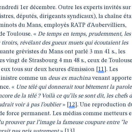
endredi 1er décembre. Outre les experts invités sur
stres, députés, dirigeants syndicaux), la chaîne éta
heminots du Mans, employés RATP d’Aubervilliers,
 de Toulouse. «
De temps en temps, prudemment, les
tiroirs, révélant des gueux muets qui écoutaient les
quante grévistes du Mans ont parlé 3 mn 41 s., les
 les vingt de Strasbourg 4 mn 48 s., ceux de Toulous
à eux tous sur deux heures d’émission
[
11
]
. Les
 ministre comme un
deus ex machina
venant apporte
ance. «
Une télé qui donnerait tout bêtement la parole
core de la télé ? Voilà ce qu’ils se sont dit, les chefs 
drait voir à pas l’oublier
»
[
12
]
. Une reproduction d
up de force permanent. Les médias comme metteurs 
u prouver par l’image la fameuse coupure entre "le
serait pas pris autrement
»
[
13
]
.