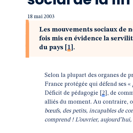
18 mai 2003
Les mouvements sociaux de n
fois mis en évidence la servili
du pays
[
1
]
.
Selon la plupart des organes de pr
France protégée qui défend ses «
Déficit de pédagogie
[
2
]
, de comm
alliés du moment. Au contraire, 
bœufs, des petits, incapables de com
comprend ! L’ouvrier, aujourd’hui, il