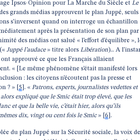
ndage Ipsos-Opinion pour La Marche du Siècle et
Le
 des grands médias approuvent le plan Juppé, seuls
tions s’inversent quand on interroge un échantillon
médiatement après la présentation de son plan par
mité des médias ont salué « l’effort d’équilibre », l
 («
Juppé l’audace
» titre alors
Libération
)... A l’insta
s ont approuvé ce que les Français allaient
ent. « [Le même phénomène s’était manifesté lors
lusion : les citoyens n’écoutent pas la presse et
on ? »
[
5
]
. «
Patrons, experts, journalistes vedettes et
 alors expliqué que le Smic était trop élevé, que les
c et que la belle vie, c’était hier, alors qu’ils
mêmes dix, vingt ou cent fois le Smic
»
[
6
]
.
lée du plan Juppé sur la Sécurité sociale, la voix d