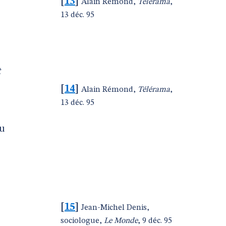
[
13
]
Alain Rémond,
Télérama
,
13 déc. 95
t
[
14
]
Alain Rémond,
Télérama
,
13 déc. 95
du
[
15
]
Jean-Michel Denis,
sociologue,
Le Monde
, 9 déc. 95