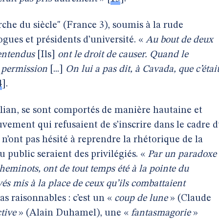
che du siècle" (France 3), soumis à la rude
gues et présidents d’université. «
Au bout de deux
 entendus
[Ils]
ont le droit de causer. Quand le
 permission
[...]
On lui a pas dit, à Cavada, que c’étai
4
]
.
lian, se sont comportés de manière hautaine et
vement qui refusaient de s’inscrire dans le cadre 
 n’ont pas hésité à reprendre la rhétorique de la
du public seraient des privilégiés. «
Par un paradoxe
cheminots, ont de tout temps été à la pointe du
és mis à la place de ceux qu’ils combattaient
pas raisonnables : c’est un «
coup de lune
» (Claude
tive
» (Alain Duhamel), une «
fantasmagorie
»