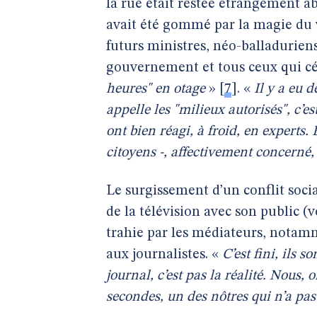
la rue était restée étrangement ab
avait été gommé par la magie du ve
futurs ministres, néo-balladuriens,
gouvernement et tous ceux qui cél
heures" en otage
»
[
7
]
. «
Il y a eu 
appelle les "milieux autorisés", c’est
ont bien réagi, à froid, en experts.
citoyens -, affectivement concerné, 
Le surgissement d’un conflit soci
de la télévision avec son public (
trahie par les médiateurs, notamme
aux journalistes. «
C’est fini, ils 
journal, c’est pas la réalité. Nous, o
secondes, un des nôtres qui n’a pa