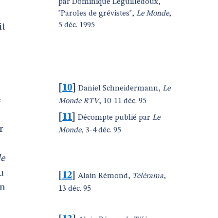
par Dominique Leguilledoux,
"Paroles de grévistes",
Le Monde
,
5 déc. 1995
it
[
10
]
Daniel Schneidermann,
Le
e
Monde RTV
, 10-11 déc. 95
[
11
]
Décompte publié par
Le
r
Monde
, 3-4 déc. 95
de
u
[
12
]
Alain Rémond,
Télérama
,
en
13 déc. 95