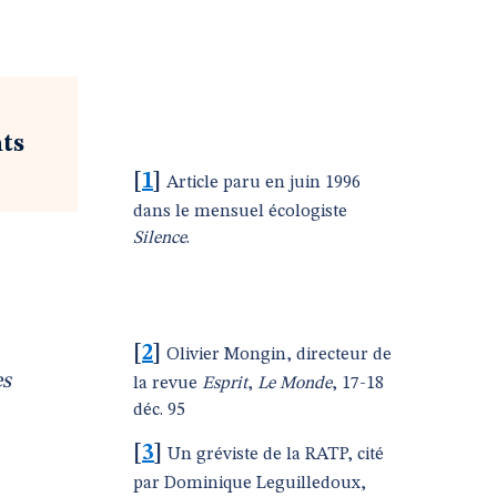
nts
[
1
]
Article paru en juin 1996
dans le mensuel écologiste
Silence
.
[
2
]
Olivier Mongin, directeur de
es
la revue
Esprit
,
Le Monde
, 17-18
déc. 95
[
3
]
Un gréviste de la RATP, cité
par Dominique Leguilledoux,