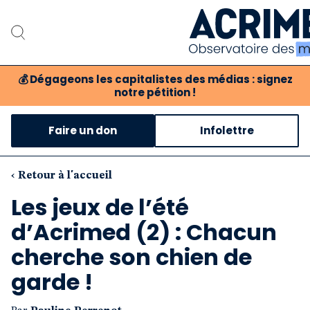
💰
Dégageons les capitalistes des médias : signez
notre pétition !
Notre associat
Faire un don
Infolettre
Notre critique des 
Nos propositio
‹ Retour à l'accueil
Les jeux de l’été
Notre revue
d’Acrimed (2) : Chacun
Boutique
cherche son chien de
garde !