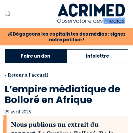
💰
Dégageons les capitalistes des médias : signez
notre pétition !
Notre association
Faire un don
Infolettre
Notre critique des médias
Nos propositions
‹ Retour à l'accueil
L’empire médiatique de
Notre revue
Bolloré en Afrique
Boutique
29 avril 2025
Nous publions un extrait du