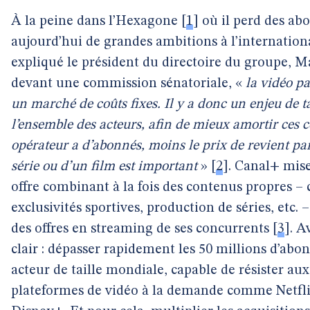
À la peine dans l’Hexagone
[
1
]
où il perd des ab
aujourd’hui de grandes ambitions à l’internation
expliqué le président du directoire du groupe, 
devant une commission sénatoriale, «
la vidéo p
un marché de coûts fixes. Il y a donc un enjeu de ta
l’ensemble des acteurs, afin de mieux amortir ces c
opérateur a d’abonnés, moins le prix de revient p
série ou d’un film est important
»
[
2
]
. Canal+ mis
offre combinant à la fois des contenus propres –
exclusivités sportives, production de séries, etc. –
des offres en streaming de ses concurrents
[
3
]
. A
clair : dépasser rapidement les 50 millions d’abo
acteur de taille mondiale, capable de résister au
plateformes de vidéo à la demande comme Netfl