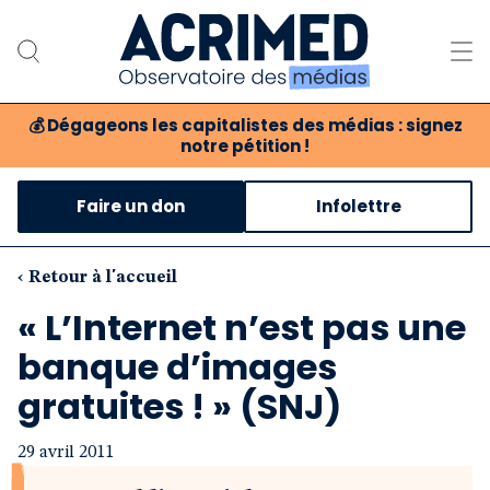
💰
Dégageons les capitalistes des médias : signez
notre pétition !
Notre association
Faire un don
Infolettre
Notre critique des médias
Nos propositions
‹ Retour à l'accueil
« L’Internet n’est pas une
Notre revue
banque d’images
Boutique
gratuites ! » (SNJ)
29 avril 2011