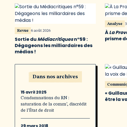
Analyse
3
Revue
6 août 2026
À
La Pro
prisme de
Sortie du
Médiacritiques
n°59 :
Dégageons les milliardaires des
médias !
Dans nos archives
Communi
15 avril 2025
« Guillau
Condamnations du RN :
être la v
saturation de la comm’, discrédit
de l’État de droit
29 mars 2018