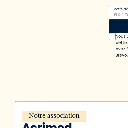
Votre a
Nous u
cette
avez 
Brevo
.
Notre association
Acrimed,