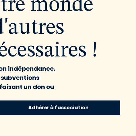
utre monde
d'autres
cessaires !
 son indépendance.
x subventions
faisant un don ou
Adhérer à l'association