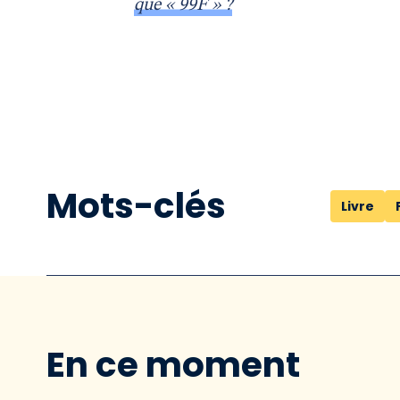
que « 99F » ?
Mots-clés
Livre
En ce moment