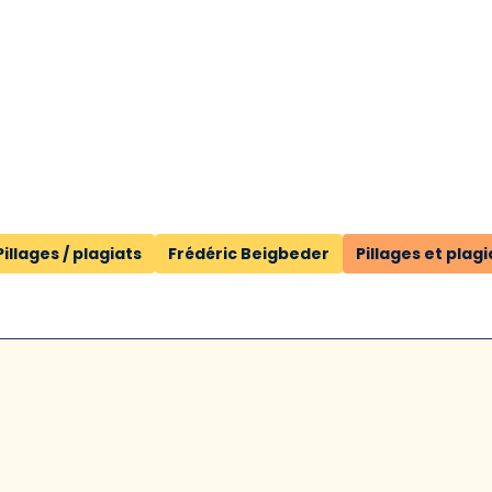
Pillages / plagiats
Frédéric Beigbeder
Pillages et plagi