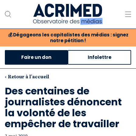
💰
Dégageons les capitalistes des médias : signez
notre pétition !
Notre association
Faire un don
Infolettre
Notre critique des médias
Nos propositions
‹ Retour à l'accueil
Des centaines de
Notre revue
journalistes dénoncent
Boutique
la volonté de les
empêcher de travailler