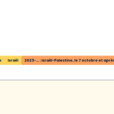
e
Israël
2023-... : Israël-Palestine, le 7 octobre et aprè