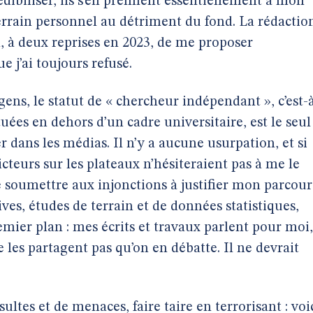
édibiliser, ils s’en prennent essentiellement à mon
terrain personnel au détriment du fond. La rédactio
, à deux reprises en 2023, de me proposer
e j’ai toujours refusé.
ens, le statut de « chercheur indépendant », c’est-
tuées en dehors d’un cadre universitaire, est le seul
dans les médias. Il n’y a aucune usurpation, et si
icteurs sur les plateaux n’hésiteraient pas à me le
e soumettre aux injonctions à justifier mon parcour
ves, études de terrain et de données statistiques,
remier plan : mes écrits et travaux parlent pour moi,
ne les partagent pas qu’on en débatte. Il ne devrait
sultes et de menaces, faire taire en terrorisant : voi