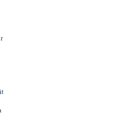
ur
it
a