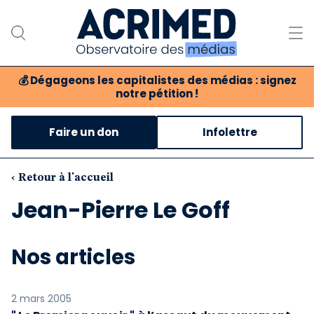
💰
Dégageons les capitalistes des médias : signez
notre pétition !
Notre association
Faire un don
Infolettre
Notre critique des médias
Nos propositions
‹ Retour à l'accueil
Jean-Pierre Le Goff
Notre revue
Boutique
Nos articles
2 mars 2005