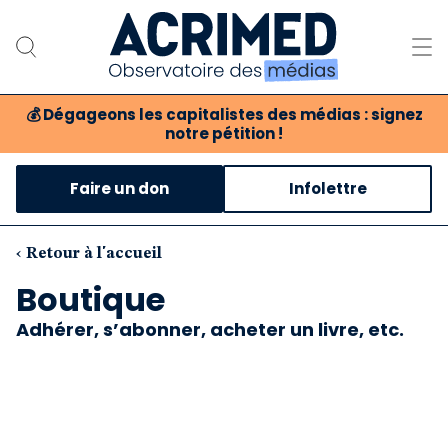
💰
Dégageons les capitalistes des médias : signez
notre pétition !
Notre association
Faire un don
Infolettre
Notre critique des médias
Nos propositions
‹ Retour à l'accueil
Boutique
Notre revue
Adhérer, s’abonner, acheter un livre, etc.
Boutique